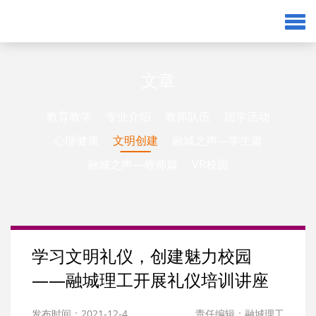
文章
教育教学
专业介绍
教师队伍
团学活动
心理健康
文明创建
融城之声—学生篇
融城之声—教师篇
VR校园
学习文明礼仪，创建魅力校园
——融城理工开展礼仪培训讲座
发布时间：2021-12-4
责任编辑：融城理工