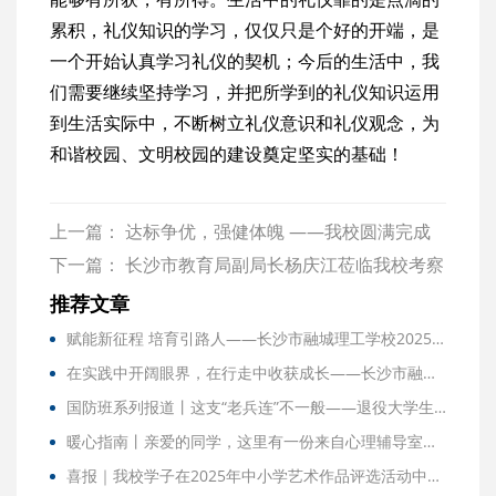
累积，礼仪知识的学习，仅仅只是个好的开端，是
一个开始认真学习礼仪的契机；今后的生活中，我
们需要继续坚持学习，并把所学到的礼仪知识运用
到生活实际中，不断树立礼仪意识和礼仪观念，为
和谐校园、文明校园的建设奠定坚实的基础！
上一篇：
达标争优，强健体魄 ——我校圆满完成
2021年秋季体质健康测试
下一篇：
长沙市教育局副局长杨庆江莅临我校考察
指导工作
推荐文章
赋能新征程 培育引路人——长沙市融城理工学校2025年秋季学期新班主任专项培训开班
在实践中开阔眼界，在行走中收获成长——长沙市融城理工中等职业学校2026年春季研学实践活动侧记
国防班系列报道丨这支“老兵连”不一般——退役大学生士兵当教官，是学长也是榜样，很多人居然不知道
暖心指南丨亲爱的同学，这里有一份来自心理辅导室的“心灵使用说明书”，请查收！
喜报｜我校学子在2025年中小学艺术作品评选活动中斩获多个奖项