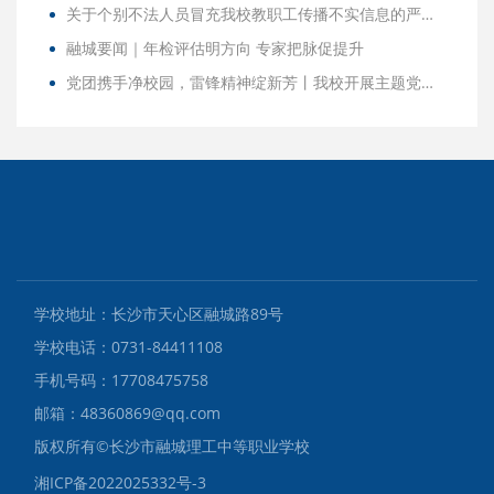
关于个别不法人员冒充我校教职工传播不实信息的严正声明
融城要闻｜年检评估明方向 专家把脉促提升
党团携手净校园，雷锋精神绽新芳丨我校开展主题党团共建志愿服务活动
学校地址：长沙市天心区融城路89号
学校电话：0731-84411108
手机号码：17708475758
邮箱：48360869@qq.com
版权所有©️长沙市融城理工中等职业学校
湘ICP备2022025332号-3