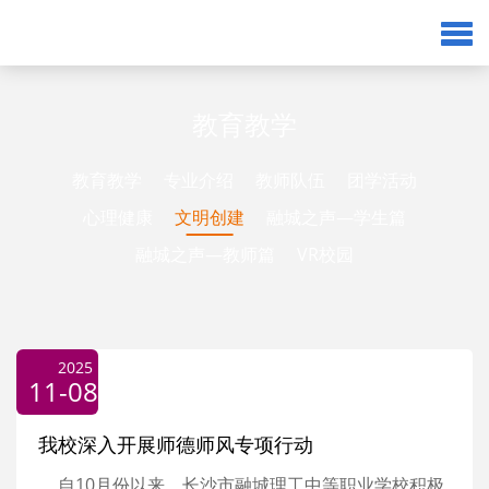
教育教学
教育教学
专业介绍
教师队伍
团学活动
心理健康
文明创建
融城之声—学生篇
融城之声—教师篇
VR校园
2025
11-08
我校深入开展师德师风专项行动
自10月份以来，长沙市融城理工中等职业学校积极