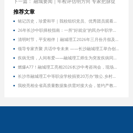
下一篇：
融城要闻｜年检评估明方向 专家把脉促
提升
推荐文章
铭记历史，珍爱和平｜我校组织党员、优秀团员观看警示教育影片《731》
26年长沙中职择校指南：一所“好就业”的民办中职学校长什么样？
清明时节，平安相伴 | 融城理工2026年三月份月假及清明节放假通知
领导专家齐聚 共话中专未来 ——长沙融城理工举办创新发展职业教育座谈会
疾病无情，人间有爱——融城理工师生为突发疾病同学爱心捐款
燃爆A77！融城理工亮相2026长沙中考咨询会，现场咨询火爆异常！
长沙市融城理工中等职业学校捐资20万办“致公.乡村振兴班“
我校亮相全省高质量数据集供需对接大会，签约产教融合实训基地