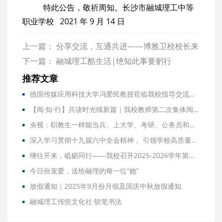
特此公告，敬祈周知。长沙市融城理工中等
职业学校 2021 年 9 月 14 日
上一篇：
分享交流，互通共进——博雅卫校校长来
我校参观交流
下一篇：
融城理工酷生活|绝知此事要躬行
推荐文章
德国传媒应用科技大学冯爱民教授莅临我校指导交流，助力双元制学子明晰职业未来
【阅·知·行】共读时光续新篇｜我校教师第二次集体阅读分享活动温暖举行
央视：职教生一样能当兵、上大学、考研、公务员和事业编，不再是“差生”的代名词
深入学习贯彻十九届六中全会精神， 引领学校高质量稳步发展￼
继往开来，砥砺同行——我校召开2025-2026学年第一次团委、学生会大会
今日份宠爱，送给融理的每一位“她”
放假通知｜2025年9月份月假及国庆中秋放假通知
融城理工传统文化社·软笔书法