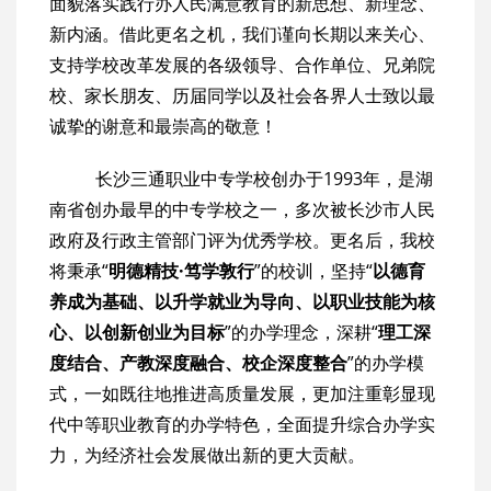
面貌落实践行办人民满意教育的新思想、新理念、
新内涵。借此更名之机，我们谨向长期以来关心、
支持学校改革发展的各级领导、合作单位、兄弟院
校、家长朋友、历届同学以及社会各界人士致以最
诚挚的谢意和最崇高的敬意！
长沙三通职业中专学校创办于1993年，是湖
南省创办最早的中专学校之一，多次被长沙市人民
政府及行政主管部门评为优秀学校。更名后，我校
将秉承“
明德精技·笃学敦行
”的校训，坚持“
以德育
养成为基础、以升学就业为导向、以职业技能为核
心、以创新创业为目标
”的办学理念，深耕“
理工深
度结合、产教深度融合、校企深度整合
”的办学模
式，一如既往地推进高质量发展，更加注重彰显现
代中等职业教育的办学特色，全面提升综合办学实
力，为经济社会发展做出新的更大贡献。