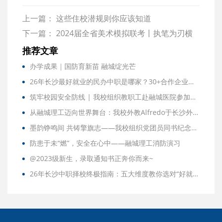
上一篇：
这些住校潜规则你应该知道
下一篇：
2024届全省美术模拟联考丨执笔为刃横
扫千军，在试炼中成长，为梦想蓄力！
推荐文章
办学成果｜国防育新苗 融城绽光芒
26年长沙最好就业的民办中职是哪家？30+合作企业、订单式培养，答案在这里
筑牢校园安全防线 | 我校组织教职工赴融城医院参加急救知识专项培训
从融城理工迈向世界舞台：我校外教Alfredo于长沙外宣交流会，勾勒“灵动长沙”画卷
墨韵铮鸣间 共铸擎旗志——我校组织党团员同书纪念大会观后感
防患于未“燃”，安全在心中——融城理工消防演习
@2023级新生，录取通知书正奔你而来~
26年长沙中职择校终极指南：五大维度教你选对“好就业”的民办中职