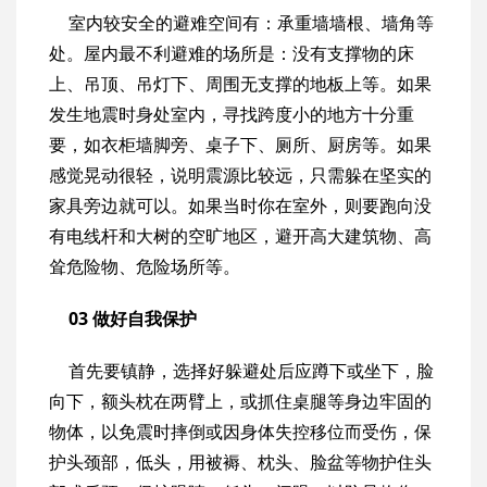
室内较安全的避难空间有：承重墙墙根、墙角等
处。屋内最不利避难的场所是：没有支撑物的床
上、吊顶、吊灯下、周围无支撑的地板上等。如果
发生地震时身处室内，寻找跨度小的地方十分重
要，如衣柜墙脚旁、桌子下、厕所、厨房等。如果
感觉晃动很轻，说明震源比较远，只需躲在坚实的
家具旁边就可以。如果当时你在室外，则要跑向没
有电线杆和大树的空旷地区，避开高大建筑物、高
耸危险物、危险场所等。
03 做好自我保护
首先要镇静，选择好躲避处后应蹲下或坐下，脸
向下，额头枕在两臂上，或抓住桌腿等身边牢固的
物体，以免震时摔倒或因身体失控移位而受伤，保
护头颈部，低头，用被褥、枕头、脸盆等物护住头