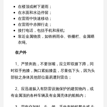
在楼顶或树下避雨；
在水面和水边停留；
在雷雨中快速移动；
在雷雨中赤脚行走；
接打电话，包括手机和座机;
靠近金属物质，如铁柄雨伞、铁栅栏、金属晒
衣绳。
在户外
1、严禁奔跑，不要张嘴，应立即双膝下蹲，同
时双手抱膝，胸口紧贴膝盖，尽量低下头，因为头
部较之身体其他部位最易遭到雷击；
2、应迅速躲入有防雷设施保护的建筑物内，或
有金属顶的各种车辆及有金属壳体的船舱内；
3、雷电交加时，头、颈、手外有蚂蚁爬走感,头