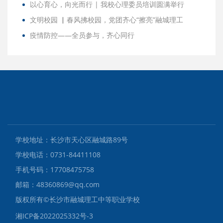
以心育心，向光而行 | 我校心理委员培训圆满举行
文明校园 ▏春风拂校园，党团齐心“擦亮”融城理工
疫情防控——全员参与，齐心同行
学校地址：长沙市天心区融城路89号
学校电话：0731-84411108
手机号码：17708475758
邮箱：48360869@qq.com
版权所有©️长沙市融城理工中等职业学校
湘ICP备2022025332号-3