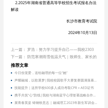
2.2025年湖南省普通高等学校招生考试报名办法
解读
长沙市教育考试院
2024年10月13日
上一篇：
罗浩：努力学习提升自己——我校2303
班罗浩在北汽实习被厂里面评为了优秀新员工
下一篇：
防范寒潮雨雪低温天气｜致师生、家长的
一封信
推荐文章
今日份宠爱，送给融理的每一位“她”
声耀融城，以歌逐梦|我校校园歌手大赛复赛圆满落幕，决赛名单重磅出炉！
技能提升｜这所学校600多人成功考取CPR＋AED证书
携手共筑“心”防线|我校与湖南蓝宇心理签署战略合作协议并举行教职工心理健康讲座
展青春英姿 铸钢铁意志 | 融城理工2023年新生军训会操暨表彰大会