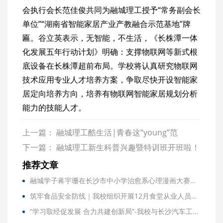
会执行会长范佳俊共同为融城理工授予“常务副会长
单位”“湖南省智能家居产业产教融合示范基地”牌
匾。谷立英表示，无智能，不生活，《长株潭一体
化发展五年行动计划》明确：支撑物联网等新式根
底设备在长株潭超前布局。学校将认真研究物联网
技术应用专业人才培养方案，争取尽快开设智能家
居定向培养方向，培养有物联网智能家居规划分析
能力的技能人才。
上一篇：
融城理工酷生活|青春这“young”范
下一篇：
融城理工新生科普兴趣暨特训班开班啦！
推荐文章
融城学子蒋宇珊在长沙市中小学治愈系心理漫画大赛获得佳绩
筑牢食品安全防线｜我校组织开展12月食堂从业人员专题培训
“学习取经促发展 合力共建创新局”-我校与长沙汽车工业学校开展党建联建活动