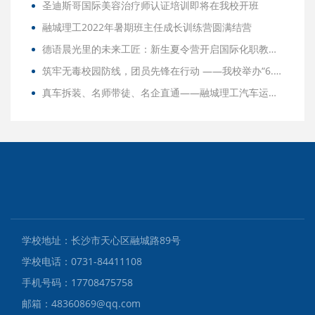
圣迪斯哥国际美容治疗师认证培训即将在我校开班
融城理工2022年暑期班主任成长训练营圆满结营
德语晨光里的未来工匠：新生夏令营开启国际化职教新体验！
筑牢无毒校园防线，团员先锋在行动 ——我校举办“6.26”国际禁毒日主题学习活动
真车拆装、名师带徒、名企直通——融城理工汽车运用与维修专业这样培养“技术尖兵”
学校地址：长沙市天心区融城路89号
学校电话：0731-84411108
手机号码：17708475758
邮箱：48360869@qq.com