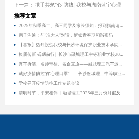
——长沙市融城理工中等职业学校2026年春季研学
下一篇：
携手共筑“心”防线|我校与湖南蓝宇心理
实践活动侧记
签署战略合作协议并举行教职工心理健康讲座
推荐文章
2025年秋季高二、高三同学及家长须知：报到指南请查收！
亲子沟通：与“准大人”对话，解锁青春期和谐密码
【喜报】热烈祝贺我校与长沙环境保护职业技术学院开展3+2分段式教育！可直升全日制大专！
换届传新 砥砺前行| 长沙市融城理工中等职业学校2024年学生会换届选举大会
真车拆装、名师带徒、名企直通——融城理工汽车运用与维修专业这样培养“技术尖兵”
戴好疫情防控的“心理口罩”——长沙融城理工中等职业学校线上心理健康讲座
学校召开疫情防控工作专题会议
清明时节，平安相伴 | 融城理工2026年三月份月假及清明节放假通知