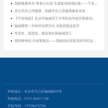
我校隆重举办”青春心向党“主题集体朗诵比赛——千余师生共绘红色青春画卷
关注学生心理健康，构建学生心理健康服务体系
【平安校园】长沙市融城理工中等职业学校开展夜间消防应急疏散演练活动，筑牢校园安全防线
融城要闻｜年检评估明方向 专家把脉促提升
学党史，固思想，建设美好新融城理工
墨韵铮鸣间 共铸擎旗志——我校组织党团员同书纪念大会观后感
学校地址：长沙市天心区融城路89号
学校电话：0731-84411108
手机号码：17708475758