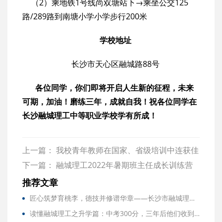
（2）乘地铁1号线尚双塘站下→乘坐公交125
路/289路到南塘小学小学步行200米
学校地址
长沙市天心区融城路88号
各位同学，你们即将开启人生新的征程，未来
可期，加油！磨练三年，成就自我！祝各位同学在
长沙融城理工中等职业学校学有所成！
上一篇：
我校青年教师在国家、省级培训中连获佳
绩
下一篇：
融城理工2022年暑期班主任成长训练营
圆满结营
推荐文章
匠心筑梦育桃李，德技并修谱华章——长沙市融城理工中等职业学校优秀教师风采（三）
读懂融城理工之升学篇：中考300分，三年后他们收到了大学录取通知书