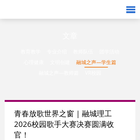
文章
教育教学
专业介绍
教师队伍
团学活动
心理健康
文明创建
融城之声—学生篇
融城之声—教师篇
VR校园
青春放歌世界之窗 | 融城理工
2026校园歌手大赛决赛圆满收
官！