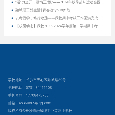
“活”力全开，激情正“燃”——2024年秋季趣味运动会圆满结束
融城理工酷生活|青春这“young”范
以考促学，笃行致远——我校期中考试工作圆满完成
【校园动态】我校2023-2024学年度第二学期期末考试圆满结束
学校地址：长沙市天心区融城路89号
学校电话：0731-84411108
手机号码：17708475758
邮箱：48360869@qq.com
版权所有©️长沙市融城理工中等职业学校