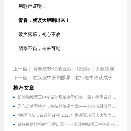
用歌声证明：
青春，就该大胆唱出来！
歌声落幕，初心不改
韶华不负，未来可期
上一篇：
青春筑梦·唱响五四 | 校园歌手大赛决赛
即将唱响！谁是你心中的“最强音”？快来投票助力
下一篇：
在实践中开阔眼界，在行走中收获成长
TA登顶人气之巅！
——长沙市融城理工中等职业学校2026年春季研学
推荐文章
实践活动侧记
长沙融城理工中专诚信规范办学纪实（四）携手奋进 合作共赢丨长沙市融城理工中等职业学校与湖南安全技术职业学院院校合作签订协议
匠心筑梦育桃李，德技并修谱华章——长沙市融城理工中等职业学校优秀教师风采（一）
“融理启航，奋进新征程”2025年迎新暨庆国庆大型文艺晚会邀请函
戴好疫情防控的“心理口罩”——长沙融城理工中等职业学校线上心理健康讲座