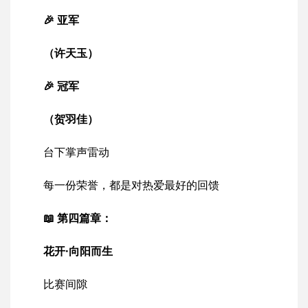
🎉 亚军
（许天玉）
🎉 冠军
（贺羽佳）
台下掌声雷动
每一份荣誉，都是对热爱最好的回馈
📖 第四篇章：
花开·向阳而生
比赛间隙