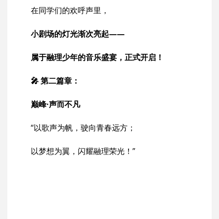
在同学们的欢呼声里，
小剧场的灯光渐次亮起——
属于融理少年的音乐盛宴，正式开启！
🎤 第二篇章：
巅峰·声而不凡
“以歌声为帆，驶向青春远方；
以梦想为翼，闪耀融理荣光！”