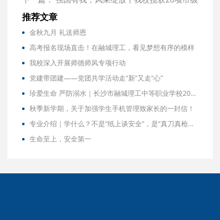
大奖！
推荐文章
金秋九月 礼送师恩
高考报名现场直击！在融城理工，看见梦想有序的模样
我校深入开展师德师风专项行动
党建带团建——党团共学活动走“新”又走“心”
珍爱生命 严防溺水｜长沙市融城理工中等职业学校2026年暑期防溺水安全警示
秋季新学期，关于加强学生手机管理致家长的一封信！
专业介绍｜学什么？不是“纸上谈安全”，是“真刀真枪练本领”
生命至上，安全第一