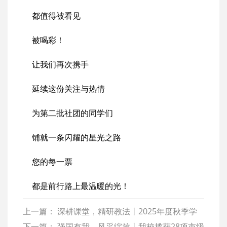
都值得被看见
被喝彩！
让我们再次携手
延续这份关注与热情
为第二批社团的同学们
铺就一条闪耀的星光之路
您的每一票
都是前行路上最温暖的光！
上一篇：
深耕课堂，精研教法丨2025年度秋季学
期教师公开课讲评活动圆满结束
下一篇：
强国有我，风采绽放丨我校揽获28项市级