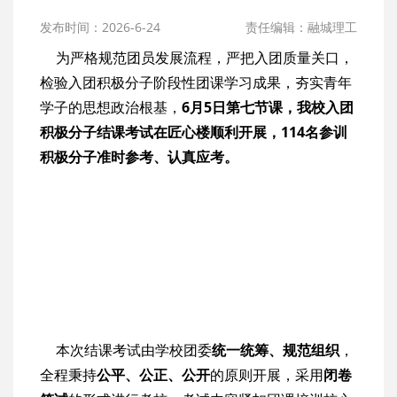
发布时间：2026-6-24
责任编辑：融城理工
为严格规范团员发展流程，严把入团质量关口，
检验入团积极分子阶段性团课学习成果，夯实青年
学子的思想政治根基，
6月5日第七节课，我校入团
积极分子结课考试在匠心楼顺利开展，114名参训
积极分子准时参考、认真应考。
本次结课考试由学校团委
统一统筹、规范组织
，
全程秉持
公平、公正、公开
的原则开展，采用
闭卷