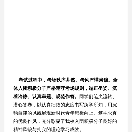
考试过程中，考场秩序井然、考风严谨肃穆。全
体入团积极分子严格遵守考场规则，端正坐姿、沉
着冷静、认真审题、规范作答。
同学们笔尖流转、
潜心答卷，以认真细致的态度书写所学所知，用沉
稳自律的风貌展现新时代青年积极向上、笃学求真
的优良作风，充分彰显了我校入团积极分子良好的
精神风貌与扎实的理论学习成效。