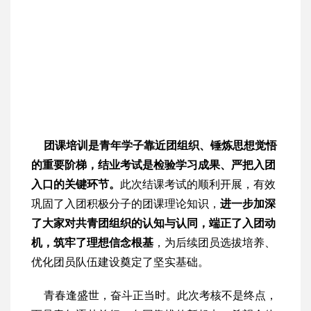
团课培训是青年学子靠近团组织、锤炼思想觉悟
的重要阶梯，结业考试是检验学习成果、严把入团
入口的关键环节。
此次结课考试的顺利开展，有效
巩固了入团积极分子的团课理论知识，
进一步加深
了大家对共青团组织的认知与认同，端正了入团动
机，筑牢了理想信念根基
，为后续团员选拔培养、
优化团员队伍建设奠定了坚实基础。
青春逢盛世，奋斗正当时。此次考核不是终点，