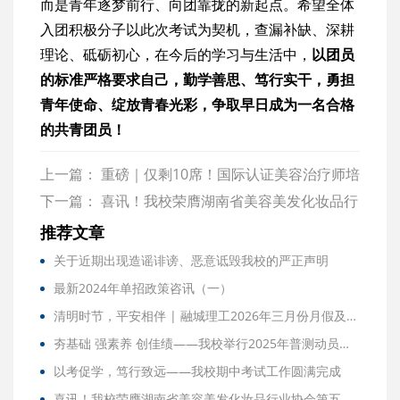
而是青年逐梦前行、向团靠拢的新起点。希望全体
入团积极分子以此次考试为契机，查漏补缺、深耕
理论、砥砺初心，在今后的学习与生活中，
以团员
的标准严格要求自己，勤学善思、笃行实干，勇担
青年使命、绽放青春光彩，争取早日成为一名合格
的共青团员！
上一篇：
重磅｜仅剩10席！国际认证美容治疗师培
训名额限时抢
下一篇：
喜讯！我校荣膺湖南省美容美发化妆品行
业协会第五届理事会副会长单位
推荐文章
关于近期出现造谣诽谤、恶意诋毁我校的严正声明
最新2024年单招政策咨讯（一）
清明时节，平安相伴 | 融城理工2026年三月份月假及清明节放假通知
夯基础 强素养 创佳绩——我校举行2025年普测动员大会
以考促学，笃行致远——我校期中考试工作圆满完成
喜讯！我校荣膺湖南省美容美发化妆品行业协会第五届理事会副会长单位