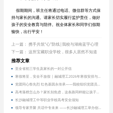
假期期间，班主任将通过电话、微信群等方式保
持与家长的沟通。请家长切实履行监护责任，做好
孩子的安全教育与陪伴。祝全体家长和同学们假期
愉快，出行平安！
上一篇：
携手共筑“心”防线|我校与湖南蓝宇心理
签署战略合作协议并举行教职工心理健康讲座
下一篇：
这所宝藏职业学校，很多人居然不知道
——这些“王牌班级”，很多人居然不知道
推荐文章
至全省初三学生及家长的一封公开信
寒假将至，安全不放假 | 融城理工2026年寒假安排与温馨提示
党团同心祭先烈 红色基因永传承——我校组织党团员赴湖南省烈士公园开展清明祭扫活动
高考落榜怎么办？家长别焦虑，这条路同样能让孩子圆梦大学！
长沙融城理工中等职业学校高考安全须知
领导专家齐聚 共话中专未来 ——长沙融城理工举办创新发展职业教育座谈会