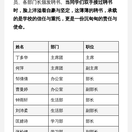
员、各部门长颁发聘书。
当同学们双手接过聘书
时，脸上洋溢着自豪与坚定，这薄薄的聘书，承载
的是学校的信任与重托，更是一份沉甸甸的责任与
使命。
姓名
部门
职位
丁多华
主席团
主席
何萍
主席团
副主席
邹倩倩
办公室
部长
曹曼婷
办公室
副部长
钟雨轩
生活部
部长
刘沛柔
生活部
副部长
匡婧诗
学习部
部长
张松健
学习部
副部长