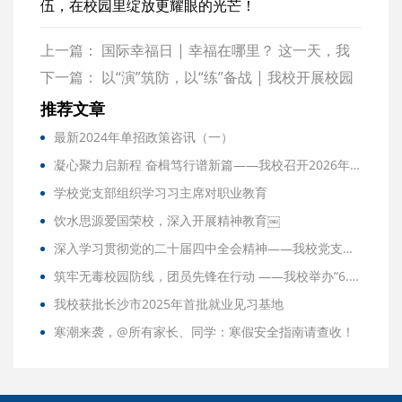
伍，在校园里绽放更耀眼的光芒！
上一篇：
国际幸福日 | 幸福在哪里？ 这一天，我
们重新定义幸福 | 直击匠心楼心理沙龙现场
下一篇：
以“演”筑防，以“练”备战 | 我校开展校园
安全防暴演练活动
推荐文章
最新2024年单招政策咨讯（一）
凝心聚力启新程 奋楫笃行谱新篇——我校召开2026年春季开学前全体教职工大会
学校党支部组织学习习主席对职业教育
饮水思源爱国荣校，深入开展精神教育￼
深入学习贯彻党的二十届四中全会精神——我校党支部举行11月份主题党日活动
筑牢无毒校园防线，团员先锋在行动 ——我校举办“6.26”国际禁毒日主题学习活动
我校获批长沙市2025年首批就业见习基地
寒潮来袭，@所有家长、同学：寒假安全指南请查收！