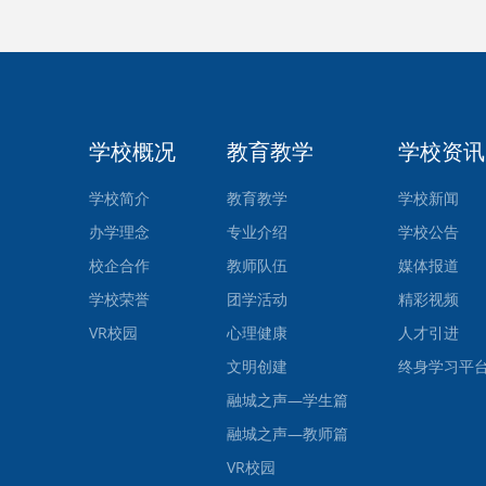
学校概况
教育教学
学校资讯
学校简介
教育教学
学校新闻
办学理念
专业介绍
学校公告
校企合作
教师队伍
媒体报道
学校荣誉
团学活动
精彩视频
VR校园
心理健康
人才引进
文明创建
终身学习平
融城之声—学生篇
融城之声—教师篇
VR校园