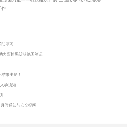
工作
消防演习
助力曹博禹斩获德国签证
比结果出炉！
生入学须知
提升
月月假通知与安全提醒