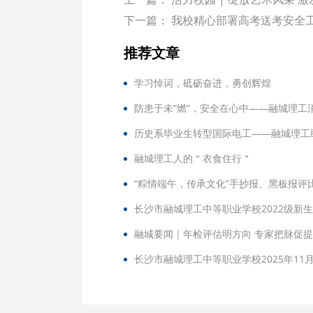
下一篇：
我校精心部署高考送考安全
推荐文章
学习悼词，砥砺奋进，勇创辉煌
防患于未“燃”，安全在心中——融城理工
历史系毕业生转型国际电工——融城理工
融城理工人的＂衣食住行＂
“粽情端午，传承文化”手抄报、黑板报评
长沙市融城理工中等职业学校2022级新
融城要闻｜年检评估明方向 专家把脉促
长沙市融城理工中等职业学校2025年11