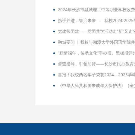
2024年长沙市融城理工中等职业学校收
携手并进，智启未来——我校2024-20
党建带团建——党团共学活动走“新”又走“
融城要闻 ▏我校与湘潭大学外国语学院
“粽情端午，传承文化”手抄报、黑板报评
督查指导，引领前行——长沙市民办教育
喜报！我校两名学子荣获2024—2025
《中华人民共和国未成年人保护法》（全