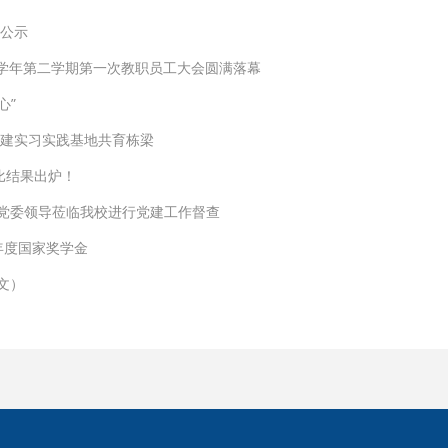
费公示
25学年第二学期第一次教职员工大会圆满落幕
心”
共建实习实践基地共育栋梁
比结果出炉！
党委领导莅临我校进行党建工作督查
学年度国家奖学金
文）