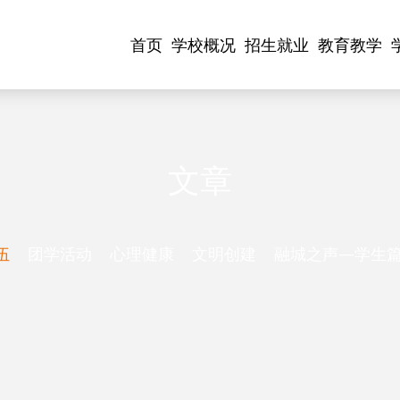
首页
学校概况
招生就业
教育教学
文章
伍
团学活动
心理健康
文明创建
融城之声—学生