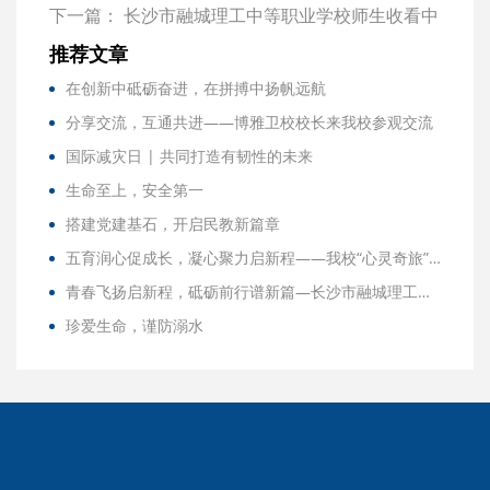
下一篇：
长沙市融城理工中等职业学校师生收看中
国共产党第二十次全国代表大会开幕会
推荐文章
在创新中砥砺奋进，在拼搏中扬帆远航
分享交流，互通共进——博雅卫校校长来我校参观交流
国际减灾日 | 共同打造有韧性的未来
生命至上，安全第一
搭建党建基石，开启民教新篇章
五育润心促成长，凝心聚力启新程——我校“心灵奇旅”团辅活动纪实
青春飞扬启新程，砥砺前行谱新篇—长沙市融城理工中等职业学校2024年春季学期开学典礼
珍爱生命，谨防溺水