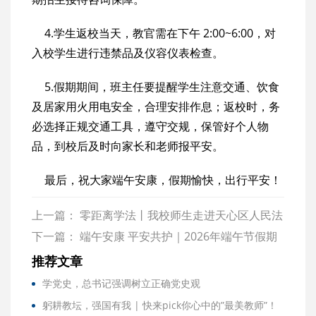
4.学生返校当天，教官需在下午 2:00~6:00，对
入校学生进行违禁品及仪容仪表检查。
5.假期期间，班主任要提醒学生注意交通、饮食
及居家用火用电安全，合理安排作息；返校时，务
必选择正规交通工具，遵守交规，保管好个人物
品，到校后及时向家长和老师报平安。
最后，祝大家端午安康，假期愉快，出行平安！
上一篇：
零距离学法丨我校师生走进天心区人民法
院观摩庭审
下一篇：
端午安康 平安共护｜2026年端午节假期
安全教育致家长的一封信
推荐文章
学党史，总书记强调树立正确党史观
躬耕教坛，强国有我 | 快来pick你心中的”最美教师”！