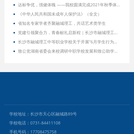
达标争优，强健体魄 ——我校圆满完成2021年秋季体质健康测试
《中华人民共和国未成年人保护法》（全文）
省知名专家学者齐聚融城理工，共话艺术类学生
党建引领聚合力，青春献礼启新程｜长沙市融城理工中等职业学校2025年迎新暨庆国庆文艺晚会圆满收官
长沙市融城理工中等职业学校关于开展“6月学生行为规范整顿月”致家长的一封信
致公党湖南省委会来校调研中职学校发展和致公助学工作
学校地址：长沙市天心区融城路89号
学校电话：0731-84411108
手机号码：17708475758