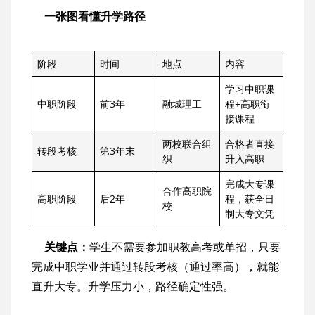
一张图看懂升学路径
阶段
时间
地点
内容
学习中职课
中职阶段
前3年
融城理工
程+高职衔
接课程
两校联合组
合格者直接
转段考核
第3年末
织
升入高职
完成大专课
合作高职院
高职阶段
后2年
程，获全日
校
制大专文凭
关键点：
学生不需要参加职教高考或单招，只要
完成中职学业并通过转段考核（通过率高），就能
直升大专。升学压力小，路径确定性强。