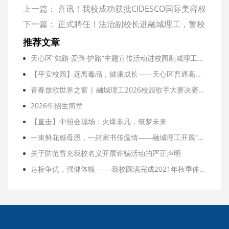
上一篇：
喜讯！我校成功获批CIDESCO国际美容权
威机构培训申请，正式迈入国际标准行列！
下一篇：
正式聘任！法治副校长进融城理工，警校
共筑“防护网”
推荐文章
天心区“知路·爱路·护路”主题宣传活动进校园融城理工学校师生精彩亮相
【平安校园】远离毒品，健康成长——天心区普通高校、职业院校禁毒巡回演讲团到我校宣讲
青春放歌世界之窗 | 融城理工2026校园歌手大赛决赛圆满收官！
2026年招生简章
【直击】中招会现场：火爆非凡，筑梦未来
一束鲜花感母恩，一封家书传温情——融城理工开展“给母亲写一封信”母亲节活动
关于防范冒充我校名义开展诈骗活动的严正声明
达标争优，强健体魄 ——我校圆满完成2021年秋季体质健康测试