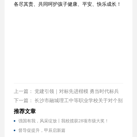
各尽其责、共同呵护孩子健康、平安、快乐成长！
上一篇：
党建引领｜对标先进楷模 勇当时代标兵
——我校党支部举行5月份主题党日活动
下一篇：
长沙市融城理工中等职业学校关于对个别
机构或个人冒用我校名义发布虚假招生信息的严正
推荐文章
声明
强国有我，风采绽放丨我校揽获28项市级大奖！
督导促提升，甲辰启新篇